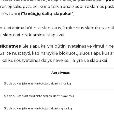
trečioji šalis, pvz., tie, kurie teikia analizės ar reklamos pa
nės turinį (
"trečiųjų šalių slapukai"
).
pukai apima būtinus slapukus, funkcinius slapukus, analit
slapukai ir reklaminiai slapukai.
sīkdatnes
: Šie slapukai yra būtini svetainės veikimui ir ne
alite nustatyti, kad naršyklė blokuotų šiuos slapukus ar
o kai kurios svetainės dalys neveiks. Tai yra šie slapukai:
Aprašymas
Šis slapukas įsimena vartotojo dabartinį kalbą
Šis slapukas skirtas kliento sesijos identifikavimui
Šis slapukas įsimena vartotojo dabartinę kalbą