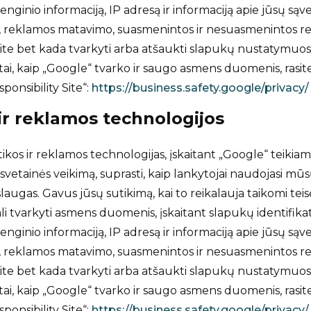
įrenginio informaciją, IP adresą ir informaciją apie jūsų są
s, reklamos matavimo, suasmenintos ir nesuasmenintos rek
lite bet kada tvarkyti arba atšaukti slapukų nustatymuo
 tai, kaip „Google“ tvarko ir saugo asmens duomenis, rasi
ponsibility Site“:
https://business.safety.google/privacy/
 ir reklamos technologijos
kos ir reklamos technologijas, įskaitant „Google“ teikia
 svetainės veikimą, suprasti, kaip lankytojai naudojasi mūsų
laugas. Gavus jūsų sutikimą, kai to reikalauja taikomi teis
gali tvarkyti asmens duomenis, įskaitant slapukų identifik
įrenginio informaciją, IP adresą ir informaciją apie jūsų są
s, reklamos matavimo, suasmenintos ir nesuasmenintos rek
lite bet kada tvarkyti arba atšaukti slapukų nustatymuo
 tai, kaip „Google“ tvarko ir saugo asmens duomenis, rasi
ponsibility Site“:
https://business.safety.google/privacy/