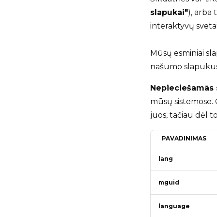
slapukai"
), arba 
interaktyvų svetai
Mūsų esminiai sla
našumo slapukus. 
Nepieciešamās 
mūsų sistemose. G
juos, tačiau dėl t
PAVADINIMAS
lang
mguid
language