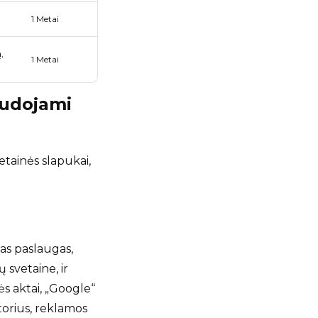
1 Metai
,
1 Metai
naudojami
etainės slapukai,
mas paslaugas,
 svetaine, ir
ės aktai, „Google“
atorius, reklamos