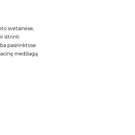
eto svetainėse,
 ištrinti
rba pasirinktose
rmacinę medžiagą