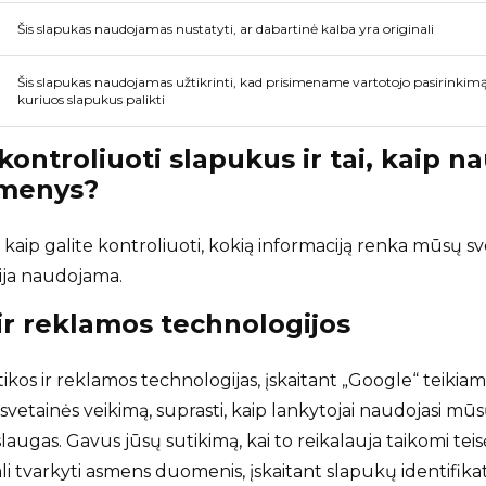
Šis slapukas naudojamas nustatyti, ar dabartinė kalba yra originali
Šis slapukas naudojamas užtikrinti, kad prisimename vartotojo pasirinkimą
kuriuos slapukus palikti
kontroliuoti slapukus ir tai, kaip 
menys?
 kaip galite kontroliuoti, kokią informaciją renka mūsų sv
cija naudojama.
 ir reklamos technologijos
kos ir reklamos technologijas, įskaitant „Google“ teikia
 svetainės veikimą, suprasti, kaip lankytojai naudojasi mūsų
laugas. Gavus jūsų sutikimą, kai to reikalauja taikomi teis
gali tvarkyti asmens duomenis, įskaitant slapukų identifik