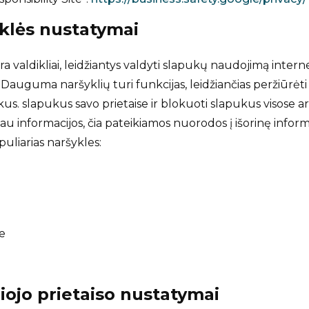
klės nustatymai
ra valdikliai, leidžiantys valdyti slapukų naudojimą intern
Dauguma naršyklių turi funkcijas, leidžiančias peržiūrėti ir
us. slapukus savo prietaise ir blokuoti slapukus visose a
au informacijos, čia pateikiamos nuorodos į išorinę info
puliarias naršykles:
e
e
iojo prietaiso nustatymai