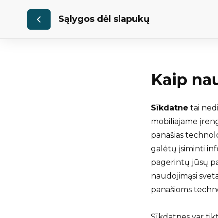
Sąlygos dėl slapukų
Kaip na
Sīkdatne
tai nedi
mobiliajame įrengi
panašias technolog
galėtų įsiminti in
pagerintų jūsų pa
naudojimąsi svetai
panašioms technol
Sīkdatnes var tik