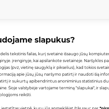
udojame slapukus?
delis tekstinis failas, kurį svetainė išsaugo jūsų kompiute
nyje. įrenginyje, kai apsilankote svetainėje. Naršyklės pa
ijas (pvz, vietinę saugyklą ir pikselius), kad tokios svet
formaciją apie jūsų jūsų naršymo patirtį ir naudoti šią info
tirtį ir sukurtų apibendrintus anoniminius statistinius d
ne. Šioje valstybėje vartojame terminą "slapukai", ir slap
ogijoms reikšti.
t iestatītas vietnē, kuru jūs apmeklējat (tās sauc par
"pir