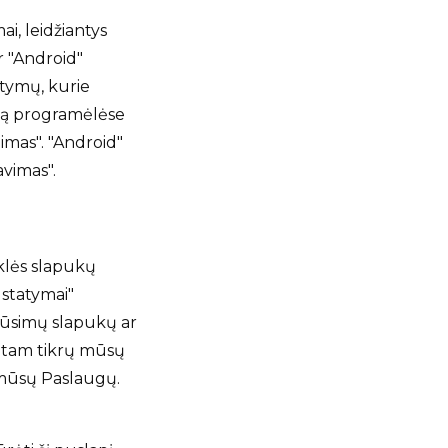
i, leidžiantys
ir "Android"
atymų, kurie
klą programėlėse
imas". "Android"
avimas".
yklės slapukų
ustatymai"
būsimų slapukų ar
ie tam tikrų mūsų
e mūsų Paslaugų.