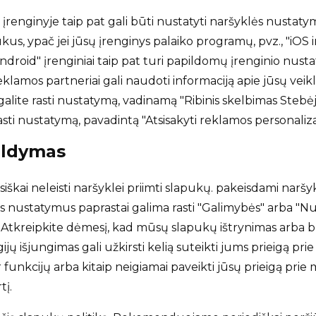
įrenginyje taip pat gali būti nustatyti naršyklės nustatyma
ukus, ypač jei jūsų įrenginys palaiko programų, pvz., "iOS 
"Android" įrenginiai taip pat turi papildomų įrenginio nust
reklamos partneriai gali naudoti informaciją apie jūsų vei
galite rasti nustatymą, vadinamą "Ribinis skelbimas Stebėj
rasti nustatymą, pavadintą "Atsisakyti reklamos personaliz
aldymas
siškai neleisti naršyklei priimti slapukų. pakeisdami narš
s nustatymus paprastai galima rasti "Galimybės" arba "N
 Atkreipkite dėmesį, kad mūsų slapukų ištrynimas arba 
jų išjungimas gali užkirsti kelią suteikti jums prieigą pr
r funkcijų arba kitaip neigiamai paveikti jūsų prieigą pri
tį.