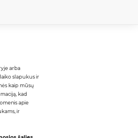
ryje arba
laiko slapukus ir
ainės kaip mūsų
rmaciją, kad
uomenis apie
ukams, ir
mosios šalies