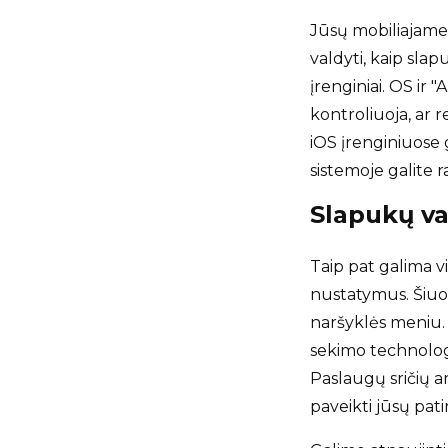
Jūsų mobiliajame 
valdyti, kaip slap
įrenginiai. OS ir 
kontroliuoja, ar 
iOS įrenginiuose 
sistemoje galite 
Slapukų v
Taip pat galima vi
nustatymus. Šiuo
naršyklės meniu.
sekimo technologi
Paslaugų sričių a
paveikti jūsų patir