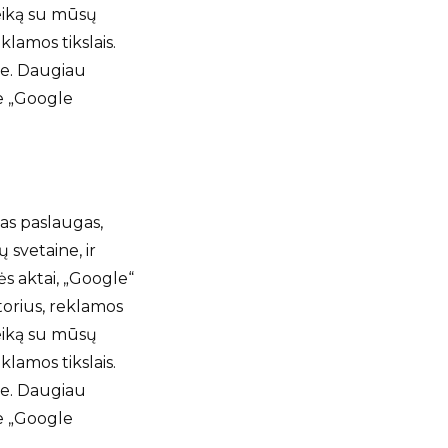
veiką su mūsų
lamos tikslais.
se. Daugiau
te „Google
mas paslaugas,
 svetaine, ir
ės aktai, „Google“
atorius, reklamos
veiką su mūsų
lamos tikslais.
se. Daugiau
te „Google