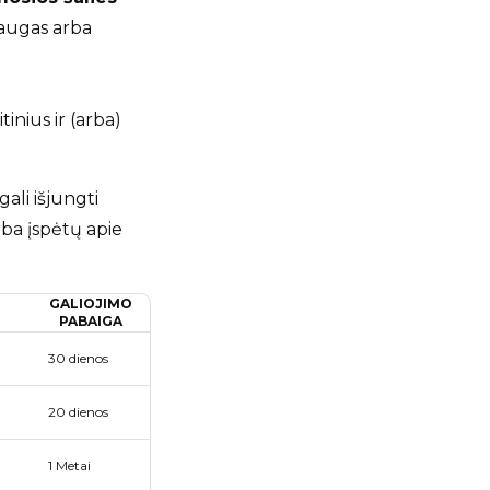
slaugas arba
inius ir (arba)
gali išjungti
ba įspėtų apie
GALIOJIMO
PABAIGA
30 dienos
20 dienos
1 Metai